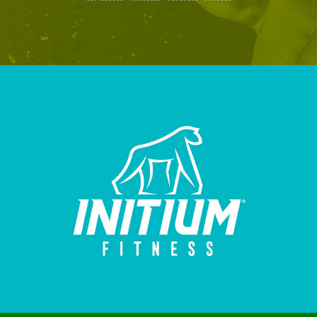
CrossFit INITIUM