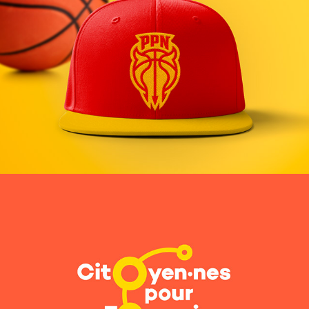
PPN BASKETBALL
CITOYEN•NES POUR TOURCOING