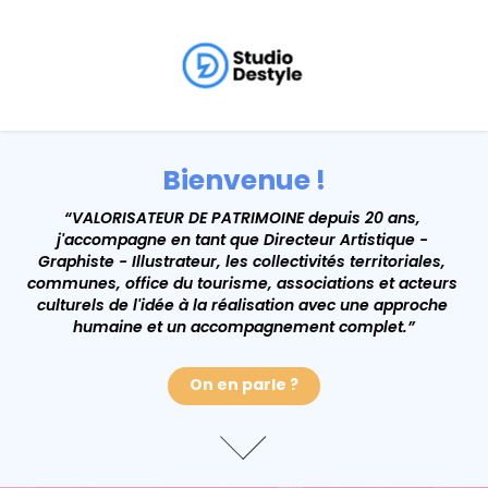
Bienvenue !
Bienvenue !
“VALORISATEUR DE PATRIMOINE depuis 20 ans, 
“VALORISATEUR DE PATRIMOINE depuis 20 ans, 
j'accompagne en tant que Directeur Artistique - 
j'accompagne en tant que Directeur Artistique - 
Graphiste - Illustrateur, les collectivités territoriales, 
Graphiste - Illustrateur, les collectivités territoriales, 
communes, office du tourisme, associations et acteurs 
communes, office du tourisme, associations et acteurs 
culturels de l'idée à la réalisation avec une approche 
culturels de l'idée à la réalisation avec une approche 
humaine et un accompagnement complet.”
humaine et un accompagnement complet.”
On en parle ?
On en parle ?