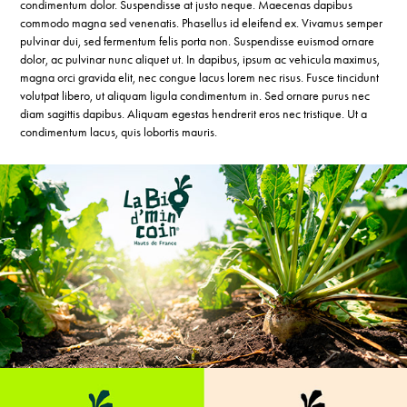
condimentum dolor. Suspendisse at justo neque. Maecenas dapibus
commodo magna sed venenatis. Phasellus id eleifend ex. Vivamus semper
pulvinar dui, sed fermentum felis porta non. Suspendisse euismod ornare
dolor, ac pulvinar nunc aliquet ut. In dapibus, ipsum ac vehicula maximus,
magna orci gravida elit, nec congue lacus lorem nec risus. Fusce tincidunt
volutpat libero, ut aliquam ligula condimentum in. Sed ornare purus nec
diam sagittis dapibus. Aliquam egestas hendrerit eros nec tristique. Ut a
condimentum lacus, quis lobortis mauris.